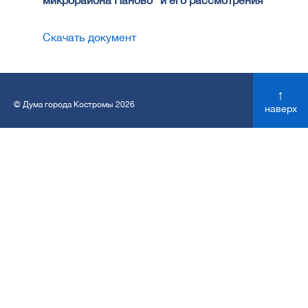
микрорайона Паново" и его рассмотрения
Скачать документ
↑
© Дума города Костромы 2026
наверх