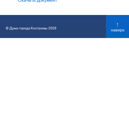
Скачать документ
↑
© Дума города Костромы 2026
наверх