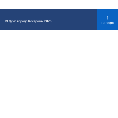
↑
© Дума города Костромы 2026
наверх