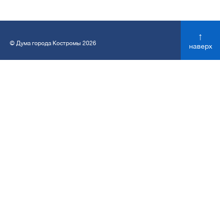
↑
© Дума города Костромы 2026
наверх