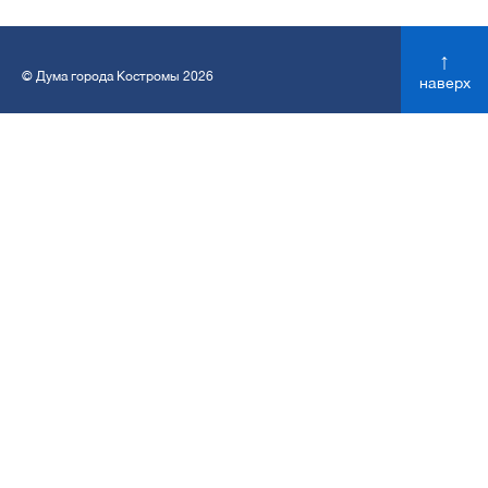
↑
© Дума города Костромы 2026
наверх