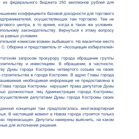
ит из федерального бюджета 250 миллионов рублей для
ньшению коэффициента базовой доходности для торгового
редпринимателей, осуществляющих там торговлю. Тем не
оргового центра, в то время, когда в таких же условиях
опольному законодательству. Вернуться к этому вопросу
на равных условиях.
ательной комиссии взамен выбывшего. На вакантное место
 С. Оборина и представитель от «Ассоциации избирателей»
татским запросом прокурору города обращение группы
роительству и инвестициям. В обращении, в частности,
тву Думы города Костромы четвертого созыва на своих
 строительства в городе Костроме. В адрес Главы города
ашиваемая необходимая информация не предоставлена в
и Глава города Костромы нарушает права депутатов Думы
тью должностных лиц Администрации города Костромы,
 осуществления депутатами Думы города Костромы своих
енной концепции там предполагалась многоквартирная
жья. В настоящий момент в Новом городе строятся только
час перенасыщен. Депутаты намерены выяснить, на каком
ьные для исполнения решения.