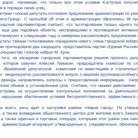
х дорог. Напомним, что только при этом условии Кострома получ
я в порядок своих улиц.
вом голосов депутаты отклонили предложение администрации по уме
Лига-Гранд». С просьбой об этом в администрацию обратились 38 п
родские парламентарии считают, что льготирование только одного т
 еще два подобных объекта, несправедливо и противоречит антимон
планируют в следующем году и намерены рассматривать предложение 
утаты тайным голосованием определили нового члена городской избир
ме претендовали два кандидата: представитель партии «Единая Россия»
Большинство голосов набрал М. Ерин.
го, на заседании городские парламентарии решили признать депу
в, которое озвучил Алексей Ламакин, председатель комиссии по ст
я: «Временной депутатской комиссией по инвестициям и строительс
х неоднократно рассматривался вопрос о ведении крупномасштабного
 дважды направлялись запросы о предоставлении информации. Запр
лном объеме и установленный срок. Считаем, что своими действиям
остромы на осуществление контрольных полномочий за деятельнос
 нарушение обеспечения условий беспрепятственного, эффективного
сего, речь идет о застройке района «Новый город». По утвержд
, а также возведение общественного центра для жителей всего Завол
 а также офисные и торговые площади, которыми этот район уже сей
 администрация игнорирует утвержденные и, следовательно, обязател