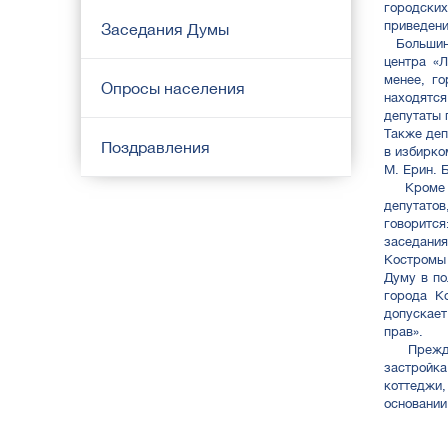
городски
приведени
Заседания Думы
Большинст
центра «
менее, го
Опросы населения
находятся
депутаты 
Также деп
Поздравления
в избирко
М. Ерин. 
Кроме то
депутато
говоритс
заседания
Костромы
Думу в по
города К
допускает
прав».
Прежде в
застройка
коттеджи,
основании