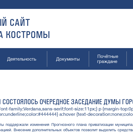
Й САЙТ
А КОСТРОМЫ
Почётные
Деятельность
Документы
граждане
Я СОСТОЯЛОСЬ ОЧЕРЕДНОЕ ЗАСЕДАНИЕ ДУМЫ ГО
font-family:Verdana,sans-serif;font-size:11px;} p {margin-top:0p
on:underline;color:#444444} a:hover {text-decoration:none;col
 поддержали изменения Прогнозного плана приватизации муниципал
ацией. Внесение дополнительных объектов позволит выделить средств