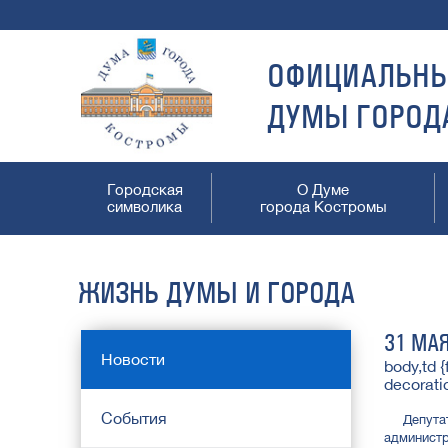
ОФИЦИАЛЬНЫ
ДУМЫ ГОРОД
Городская
О Думе
символика
города Костромы
ЖИЗНЬ ДУМЫ И ГОРОДА
31 МА
Новости
body,td {
decorati
События
Депутаты
администр