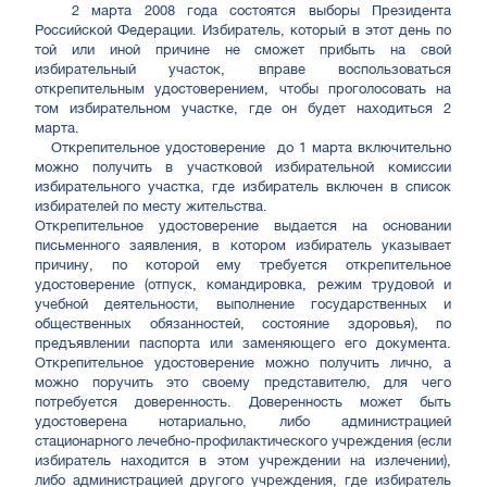
2 марта 2008 года состоятся выборы Президента
Российской Федерации. Избиратель, который в этот день по
той или иной причине не сможет прибыть на свой
избирательный участок, вправе воспользоваться
открепительным удостоверением, чтобы проголосовать на
том избирательном участке, где он будет находиться 2
марта.
Открепительное удостоверение до 1 марта включительно
можно получить в участковой избирательной комиссии
избирательного участка, где избиратель включен в список
избирателей по месту жительства.
Открепительное удостоверение выдается на основании
письменного заявления, в котором избиратель указывает
причину, по которой ему требуется открепительное
удостоверение (отпуск, командировка, режим трудовой и
учебной деятельности, выполнение государственных и
общественных обязанностей, состояние здоровья), по
предъявлении паспорта или заменяющего его документа.
Открепительное удостоверение можно получить лично, а
можно поручить это своему представителю, для чего
потребуется доверенность. Доверенность может быть
удостоверена нотариально, либо администрацией
стационарного лечебно-профилактического учреждения (если
избиратель находится в этом учреждении на излечении),
либо администрацией другого учреждения, где избиратель