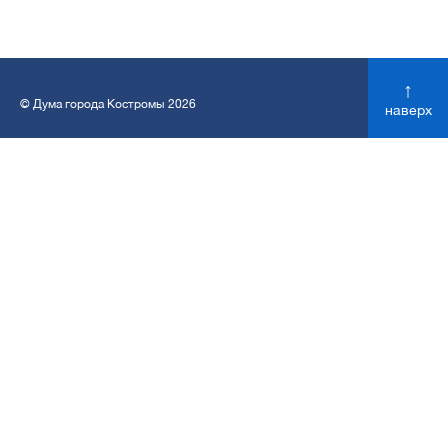
↑
© Дума города Костромы 2026
наверх