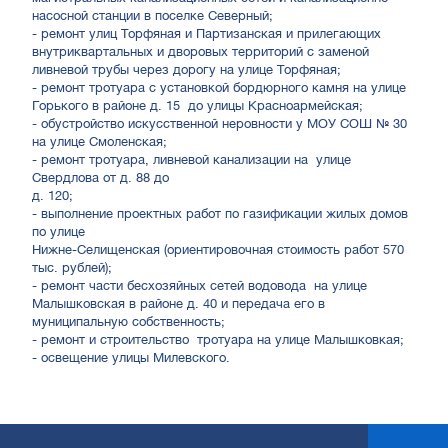
насосной станции в поселке Северный;
- ремонт улиц Торфяная и Партизанская и прилегающих
внутриквартальных и дворовых территорий с заменой
ливневой трубы через дорогу на улице Торфяная;
- ремонт тротуара с установкой бордюрного камня на улице
Горького в районе д. 15 до улицы Красноармейская;
- обустройство искусственной неровности у МОУ СОШ № 30
на улице Смоленская;
- ремонт тротуара, ливневой канализации на улице
Свердлова от д. 88 до
д. 120;
- выполнение проектных работ по газификации жилых домов
по улице
Нижне-Селищенская (ориентировочная стоимость работ 570
тыс. рублей);
- ремонт части бесхозяйных сетей водовода на улице
Малышковская в районе д. 40 и передача его в
муниципальную собственность;
- ремонт и строительство тротуара на улице Малышковкая;
- освещение улицы Милевского.