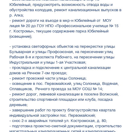
Юбилейный, предусмотреть возможность отвода воды и
обустройства колодцев, ремонт канализационных выпусков в
р. Алка;
- ремонт дороги на въезде в мкр-н Юбилейный от МОУ
лицея № 20 до ГОУ НПО «Профессиональное училище № 15
г. Костромы», текущее содержание парка Юбилейный
(освещение);
- установка светофорных объектов на перекрестке улицы
Бульварная и улицы Профсоюзная, на пересечении улиц
Рабочая 8-я и проспекта Рабочего, на пересечении улицы
Индустриальная и улицы 1-ая Участковая;
- прокладка и подключение к центральной канализации
домов на Речном 7-ом проезде;
- ремонт проезжей части улицы Солоница;
- освещение в пос. Первомайский, улиц Солоница, Водяная,
Сплавщиков, Речного проезда за МОУ СОШ № 14;
- ремонт дорог, ливневой канализации в поселке Волжский,
строительство спортивной площадки или клуба, посадка
деревьев;
- завершение работ по проекту благоустройства квартала
индивидуальной застройки пос. Первомайский;
- снос 2-х аварийных тополей ул. Костромская, д. 80;
- подготовка проектно-сметной документации, строительство
магистральных канализационных сетей и канализационно-