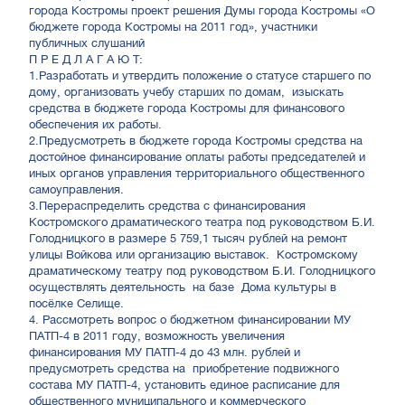
города Костромы проект решения Думы города Костромы «О
бюджете города Костромы на 2011 год», участники
публичных слушаний
П Р Е Д Л А Г А Ю Т:
1.Разработать и утвердить положение о статусе старшего по
дому, организовать учебу старших по домам, изыскать
средства в бюджете города Костромы для финансового
обеспечения их работы.
2.Предусмотреть в бюджете города Костромы средства на
достойное финансирование оплаты работы председателей и
иных органов управления территориального общественного
самоуправления.
3.Перераспределить средства с финансирования
Костромского драматического театра под руководством Б.И.
Голодницкого в размере 5 759,1 тысяч рублей на ремонт
улицы Войкова или организацию выставок. Костромскому
драматическому театру под руководством Б.И. Голодницкого
осуществлять деятельность на базе Дома культуры в
посёлке Селище.
4. Рассмотреть вопрос о бюджетном финансировании МУ
ПАТП-4 в 2011 году, возможность увеличения
финансирования МУ ПАТП-4 до 43 млн. рублей и
предусмотреть средства на приобретение подвижного
состава МУ ПАТП-4, установить единое расписание для
общественного муниципального и коммерческого