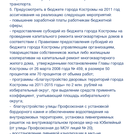
транспорта.
5. Предусмотреть в бюджете города Костромы на 2011 год
ассигнования на реализацию следующих мероприятий:
- повышение заработной платы работникам бюджетной
сферы;
- предоставление субсидий из бюджета города Костромы на
проведение капитального ремонта многоквартирных домов в
соответствии с Правилами предоставления субсидий из
бюджета города Костромы управляющим организациям,
товариществам собственников жилья либо жилищным
кооперативам на капитальный ремонт многоквартирного
жилого дома, утвержденными постановлением Главы города
Костромы от 26 марта 2008 года № 459, в размере 50
процентов или 70 процентов от объема работ;
- программы «Благоустройство дворовых территорий города
Костромы на 2011-2015 годы» по 2 млн. рублей на
избирательный округ, при выделении средств применять
коэффициент, учитывающий площадь избирательного
округа;
- благоустройство улицы Профсоюзная с установкой
бордюрного камня и обеспечением водоотведения на
внутридомовых территориях, установка ливнеприемных
решеток на внутриквартальном проезде мкр-на Юбилейный
(от улицы Профсоюзная до МОУ лицей № 20);
- восстановление ливневой канализации в мкр-не