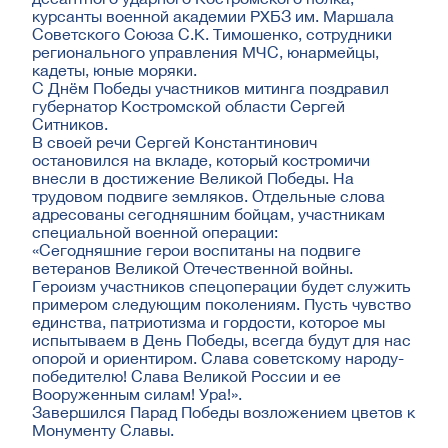
курсанты военной академии РХБЗ им. Маршала
Советского Союза С.К. Тимошенко, сотрудники
регионального управления МЧС, юнармейцы,
кадеты, юные моряки.
С Днём Победы участников митинга поздравил
губернатор Костромской области Сергей
Ситников.
В своей речи Сергей Константинович
остановился на вкладе, который костромичи
внесли в достижение Великой Победы. На
трудовом подвиге земляков. Отдельные слова
адресованы сегодняшним бойцам, участникам
специальной военной операции:
«Сегодняшние герои воспитаны на подвиге
ветеранов Великой Отечественной войны.
Героизм участников спецоперации будет служить
примером следующим поколениям. Пусть чувство
единства, патриотизма и гордости, которое мы
испытываем в День Победы, всегда будут для нас
опорой и ориентиром. Слава советскому народу-
победителю! Слава Великой России и ее
Вооруженным силам! Ура!».
Завершился Парад Победы возложением цветов к
Монументу Славы.