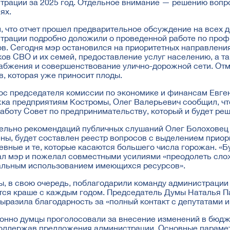
трации за 2025 год. Отдельное внимание — решению вопр
ях.
, что отчет прошел предварительное обсуждение на всех д
трации подробно доложили о проведенной работе по проф
ов. Сегодня мэр остановился на приоритетных направлени
ков СВО и их семей, предоставление услуг населению, а 
абжения и совершенствование улично-дорожной сети. Отм
в, которая уже приносит плоды.
ос председателя комиссии по экономике и финансам Евгени
ка предприятиям Костромы, Олег Валерьевич сообщил, чт
работу Совет по предпринимательству, который и будет ре
ельно рекомендаций публичных слушаний Олег Болоховец со
ны, будет составлен реестр вопросов с выделением приори
евные и те, которые касаются большего числа горожан. «Б
л мэр и пожелал совместными усилиями «преодолеть сло
льным использованием имеющихся ресурсов».
ы, в свою очередь, поблагодарили команду администрации з
тся краше с каждым годом. Председатель Думы Наталья Па
выразила благодарность за «полный контакт с депутатами 
онно думцы проголосовали за внесение изменений в бюдже
поддержав предложения администрации. Основные парамет