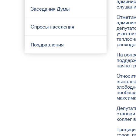
админис
слушани
Заседания Думы
Отметим
админис
Опросы населения
депутат
участни
теплосн
расходо
Поздравления
На вопр
поддерж
начнет 
Относит
выполне
злободн
пообеща
максима
Депутат
станови
коллег 
Традици
годов, 