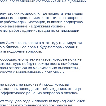
осов, поставленных костромичами на публичных
епутатских комиссиях, где заместители главы
ильным направлениям и ответили на вопросы
ях работы администрации, выделив поддержку
также выведение на должный уровень
етил работу администрации по оптимизации
я Зимнякова, какая в этот году планируется
о в ближайшее время будет сформирован и
шать подобные вопросы.
общил, что из тех наказов, которые пока не
тетов, куда войдут прежде всего наиболее
удем стараться их максимально выполнять», -
жности с минимальными потерями и
а работу, за красивый город, который
шканова, подводя итог обсуждению, от лица
и эффективное решение вопросов в связке».
т текущего года и плановый период 2027-2028
ры главного финансового документа не