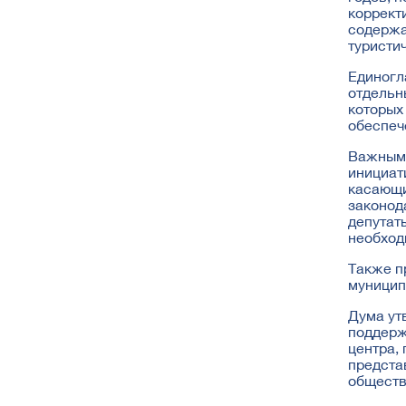
коррект
содержа
туристи
Единогл
отдельн
которых
обеспеч
Важным 
инициат
касающи
законод
депутат
необход
Также п
муницип
Дума ут
поддерж
центра,
предста
обществ