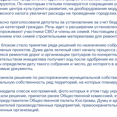
ируются. По некоторым статьям планируется сокращение 
ние центра культурного развития, на дооборудование моду
ческого налога увеличат расходы на проведение городских
асно проголосовали депутаты за установление за счет бю
ых категорий граждан. Речь идет о расширении установле
 проживают участники СВО и члены их семей. Настоящим
ением этих семей строительными материалами для ремонт
блоком стало принятие ряда решений по назначению собр
ивных проектов. Дума дала зеленый свет началу процесса
хся ремонтов дорог и организации тротуаров по конкретн
ательством инициатива получает ход после одобрения ее 
ы определили дату такого собрания и число, до которого 
имые документы.
риняли решения по распоряжению муниципальной собствен
альную собственность ряд территорий, на которых планир
вердила список костромичей, фото которых в этом году ук
али решение, принятое ранее Общественной комиссией, к
 представители Общественной палаты Костромы, Думы и ад
вителей производственных предприятий, правоохранитель
енных организаций.