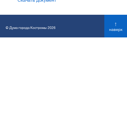
Скачать документ
↑
© Дума города Костромы 2026
наверх