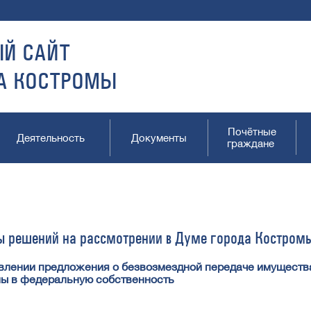
Й САЙТ
А КОСТРОМЫ
Почётные
Деятельность
Документы
граждане
ы решений на рассмотрении в Думе города Костром
влении предложения о безвозмездной передаче имущества
ы в федеральную собственность