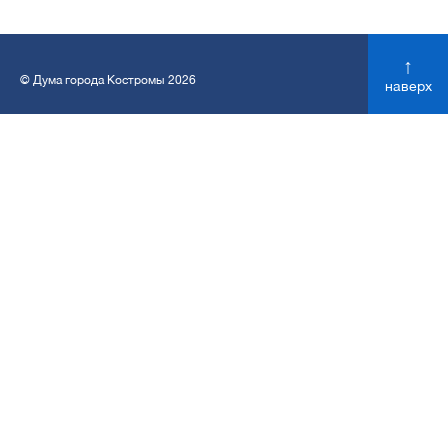
↑
© Дума города Костромы 2026
наверх