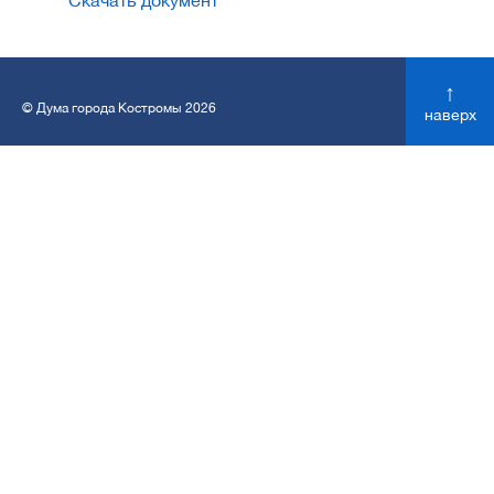
Скачать документ
↑
© Дума города Костромы 2026
наверх