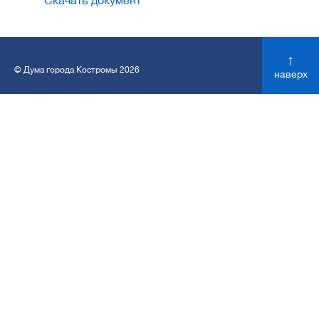
Скачать документ
↑
© Дума города Костромы 2026
наверх