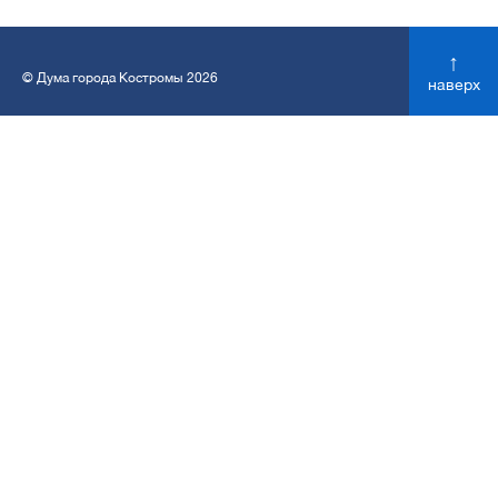
↑
© Дума города Костромы 2026
наверх