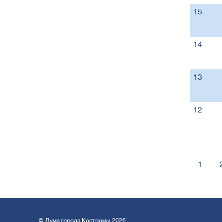
15
14
13
12
1
© Дума города Костромы 2026