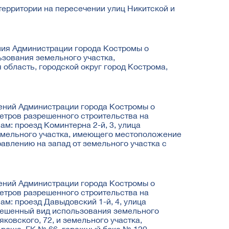
ерритории на пересечении улиц Никитской и
ния Администрации города Костромы о
зования земельного участка,
область, городской округ город Кострома,
ений Администрации города Костромы о
етров разрешенного строительства на
м: проезд Коминтерна 2-й, 3, улица
земельного участка, имеющего местоположение
равлению на запад от земельного участка с
ений Администрации города Костромы о
етров разрешенного строительства на
м: проезд Давыдовский 1-й, 4, улица
зрешенный вид использования земельного
ковского, 72, и земельного участка,