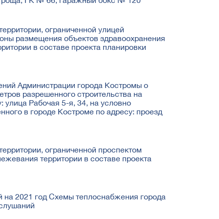
роща, ГК № 66, гаражный бокс № 120
территории, ограниченной улицей
зоны размещения объектов здравоохранения
ритории в составе проекта планировки
ений Администрации города Костромы о
етров разрешенного строительства на
 улица Рабочая 5-я, 34, на условно
ного в городе Костроме по адресу: проезд
территории, ограниченной проспектом
межевания территории в составе проекта
й на 2021 год Схемы теплоснабжения города
 слушаний