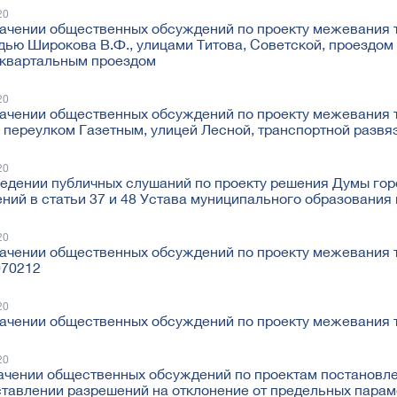
20
ачении общественных обсуждений по проекту межевания т
ью Широкова В.Ф., улицами Титова, Советской, проездом 
иквартальным проездом
20
ачении общественных обсуждений по проекту межевания 
 переулком Газетным, улицей Лесной, транспортной развя
20
едении публичных слушаний по проекту решения Думы гор
ний в статьи 37 и 48 Устава муниципального образования 
20
ачении общественных обсуждений по проекту межевания т
070212
20
ачении общественных обсуждений по проекту межевания 
20
ачении общественных обсуждений по проектам постановл
тавлении разрешений на отклонение от предельных парам