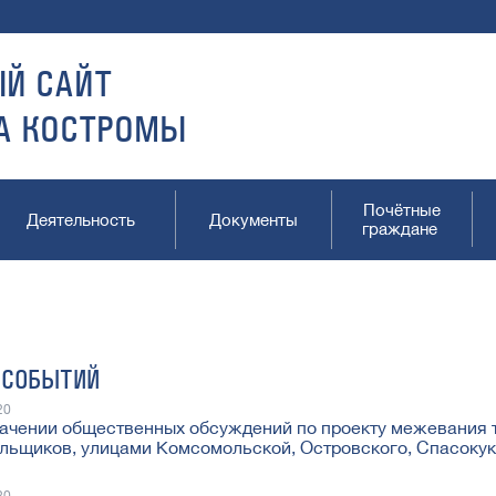
Й САЙТ
А КОСТРОМЫ
Почётные
Деятельность
Документы
граждане
 СОБЫТИЙ
20
ачении общественных обсуждений по проекту межевания т
льщиков, улицами Комсомольской, Островского, Спасоку