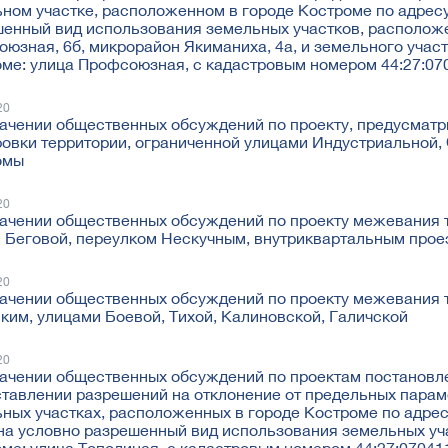
ном участке, расположенном в городе Костроме по адресу:
енный вид использования земельных участков, расположе
юзная, 6б, микрорайон Якиманиха, 4а, и земельного учас
ме: улица Профсоюзная, с кадастровым номером 44:27:07
20
ачении общественных обсуждений по проекту, предусмат
овки территории, ограниченной улицами Индустриальной, 
омы
20
ачении общественных обсуждений по проекту межевания т
 Беговой, переулком Нескучным, внутриквартальным прое
20
ачении общественных обсуждений по проекту межевания 
ким, улицами Боевой, Тихой, Калиновской, Галичской
20
ачении общественных обсуждений по проектам постановл
тавлении разрешений на отклонение от предельных парам
ных участках, расположенных в городе Костроме по адрес
 на условно разрешенный вид использования земельных у