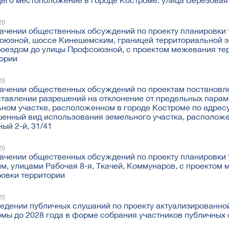
го местоположение в городе Костроме: улица Березовая 
20
ачении общественных обсуждений по проекту планировки 
юзной, шоссе Кинешемским, границей территориальной 
роездом до улицы Профсоюзной, с проектом межевания тер
ории
20
ачении общественных обсуждений по проектам постановл
тавлении разрешений на отклонение от предельных парам
ном участке, расположенном в городе Костроме по адресу:
енный вид использования земельного участка, расположен
ый 2-й, 31/41
20
ачении общественных обсуждений по проекту планировки 
м, улицами Рабочая 8-я, Ткачей, Коммунаров, с проектом 
овки территории
20
едении публичных слушаний по проекту актуализированно
мы до 2028 года в форме собрания участников публичных