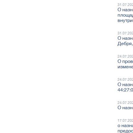
31.07.20
О назн
площад
внутр
31.07.20
О назн
Дебря,
24.07.20
О пров
измене
24.07.20
О назн
44:27:
24.07.20
О назн
17.07.20
о назн
предос