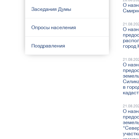
28.08.20
О назн
Заседания Думы
Смирн
21.08.20
Опросы населения
О назн
предос
распол
Поздравления
город 
21.08.20
О назн
предос
земель
Силика
в горо
кадаст
21.08.20
О назн
предос
земель
"Север
участк