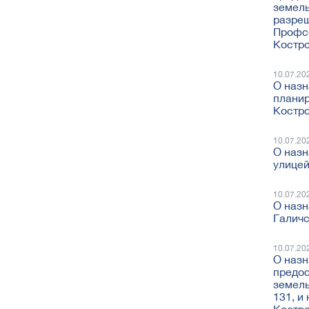
земель
разреш
Профсо
Костро
10.07.20
О назн
планир
Костр
10.07.20
О назн
улицей
10.07.20
О назн
Галичс
10.07.20
О назн
предос
земель
131, и