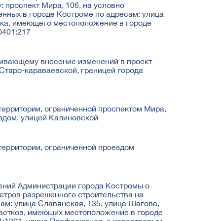
 проспект Мира, 106, на условно
нных в городе Костроме по адресам: улица
тка, имеющего местоположение в городе
0401:217
ривающему внесение изменений в проект
Старо-караваевской, границей города
ерритории, ограниченной проспектом Мира,
здом, улицей Калиновской
территории, ограниченной проездом
ений Администрации города Костромы о
етров разрешенного строительства на
ам: улица Славянская, 135, улица Шагова,
частков, имеющих местоположение в городе