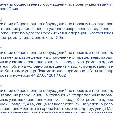
20
ачении общественных обсуждений по проекту межевания т
ова Юрия
20
ачении общественных обсуждений по проекту постановле
тавлении разрешения на условно разрешенный вид исполь
оженного по адресу: Российская Федерация, Костромская 
Кострома, улица Советская, 120а
20
ачении общественных обсуждений по проектам постановл
тавлении разрешений на отклонение от предельных парам
ных участках, расположенных в городе Костроме по адреса
тная, 55, и на условно разрешенный вид использования 
де Костроме: улица Локомотивная, примерно в 31 м по нап
ровым номером 44:27:061201:1002
20
ачении общественных обсуждений по проектам постановл
тавлении разрешений на отклонение от предельных парам
ных участках, расположенных в городе Костроме по адреса
ной Правды", 41а, улица Маяковского, 72, на условно ра
а, расположенного в городе Костроме по адресу: улица Мая