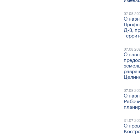
имеюще
07.08.20
О назн
Профсо
Д-3, п
террит
07.08.20
О назн
предос
земель
разреш
Целинн
07.08.20
О назн
Рабочи
планир
31.07.20
О пров
Костро