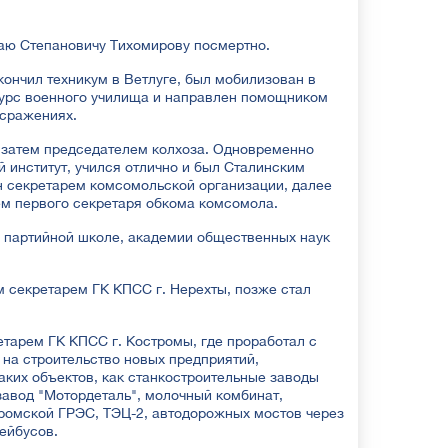
аю Степановичу Тихомирову посмертно.
ончил техникум в Ветлуге, был мобилизован в
курс военного училища и направлен помощником
 сражениях.
 затем председателем колхоза. Одновременно
й институт, учился отлично и был Сталинским
н секретарем комсомольской организации, далее
ем первого секретаря обкома комсомола.
 партийной школе, академии общественных наук
м секретарем ГК КПСС г. Нерехты, позже стал
тарем ГК КПСС г. Костромы, где проработал с
с на строительство новых предприятий,
аких объектов, как станкостроительные заводы
завод "Мотордеталь", молочный комбинат,
ромской ГРЭС, ТЭЦ-2, автодорожных мостов через
ейбусов.