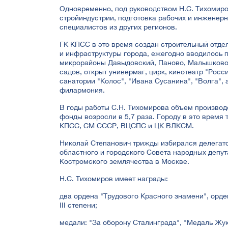
Одновременно, под руководством Н.С. Тихомиро
стройиндустрии, подготовка рабочих и инженер
специалистов из других регионов.
ГК КПСС в это время создан строительный отде
и инфраструктуры города, ежегодно вводилось п
микрорайоны Давыдовский, Паново, Малышково,
садов, открыт универмаг, цирк, кинотеатр "Росс
санатории "Колос", "Ивана Сусанина", "Волга",
филармония.
В годы работы С.Н. Тихомирова объем производс
фонды возросли в 5,7 раза. Городу в это врем
КПСС, СМ СССР, ВЦСПС и ЦК ВЛКСМ.
Николай Степанович трижды избирался делегато
областного и городского Совета народных депу
Костромского землячества в Москве.
Н.С. Тихомиров имеет награды:
два ордена "Трудового Красного знамени", орде
III степени;
медали: "За оборону Сталинграда", "Медаль Жу