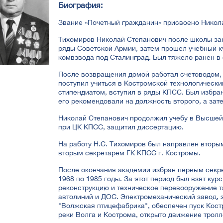
Биография:
Звание «Почетный гражданин» присвоено Никол
Тихомиров Николай Степанович после школы зак
ряды Советской Армии, затем прошел учебный 
комвзвода под Сталинград. Был тяжело ранен в
После возвращения домой работал счетоводом,
поступил учиться в Костромской технологически
стипендиатом, вступил в ряды КПСС. Был избра
его рекомендовали на должность второго, а зат
Николай Степанович продолжил учебу в Высшей
при ЦК КПСС, защитил диссертацию.
На работу Н.С. Тихомиров был направлен вторы
вторым секретарем ГК КПСС г. Костромы.
После окончания академии избран первым секре
1968 по 1985 годы. За этот период был взят кур
реконструкцию и техническое перевооружение т
автолиний и ДОС. Электромеханический завод, 
"Волжская птицефабрика", обеспечен пуск Кост
реки Волга и Кострома, открыто движение тролл