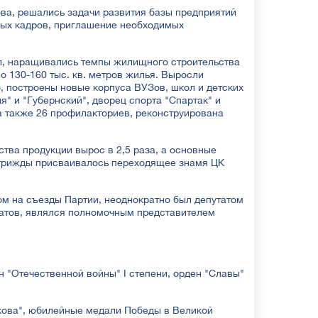
ва, решались задачи развития базы предприятий
ных кадров, приглашение необходимых
л, наращивались темпы жилищного строительства
о 130-160 тыс. кв. метров жилья. Выросли
 построены новые корпуса ВУЗов, школ и детских
ия" и "Губернский", дворец спорта "Спартак" и
 а также 26 профилакториев, реконструирована
тва продукции вырос в 2,5 раза, а основные
я трижды присваивалось переходящее знамя ЦК
м на съезды Партии, неоднократно был депутатом
татов, являлся полномочным представителем
н "Отечественной войны" I степени, орден "Славы"
кова", юбилейные медали Победы в Великой