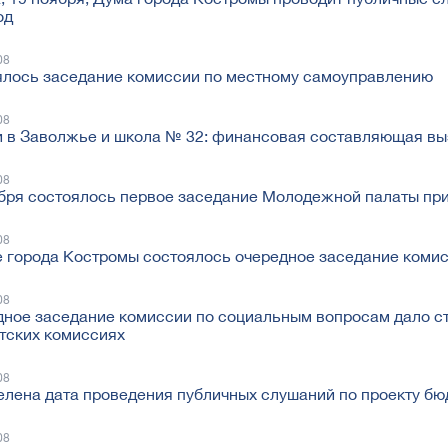
од
08
лось заседание комиссии по местному самоуправлению
08
 в Заволжье и школа № 32: финансовая составляющая вы
08
бря состоялось первое заседание Молодежной палаты пр
08
 города Костромы состоялось очередное заседание коми
08
ное заседание комиссии по социальным вопросам дало с
тских комиссиях
08
лена дата проведения публичных слушаний по проекту бю
08