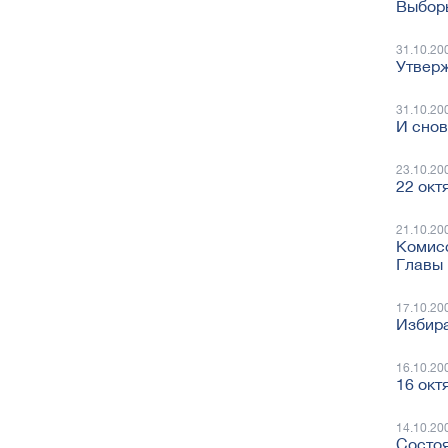
Выбор
31.10.20
Утвер
31.10.20
И снов
23.10.20
22 окт
21.10.20
Комисс
Главы 
17.10.20
Избира
16.10.20
16 окт
14.10.20
Состоя