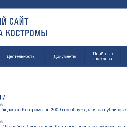
Й САЙТ
А КОСТРОМЫ
Почётные
Деятельность
Документы
граждане
ТИ
08
 бюджета Костромы на 2009 год обсуждался на публичны
08
, 19 ноября, Дума города Костромы проводит публичные с