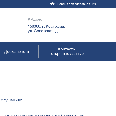
Версия для слабовидящих
Адрес
156000, г. Кострома,
ул. Советская, д.1
Контакты,
Доска почёта
открытые данные
х слушаниях
лушания по проекту городского бюджета на