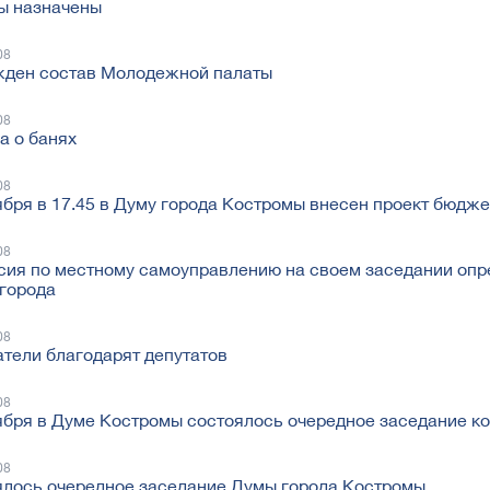
ы назначены
08
жден состав Молодежной палаты
08
а о банях
08
ября в 17.45 в Думу города Костромы внесен проект бюдже
08
ия по местному самоуправлению на своем заседании опр
города
08
тели благодарят депутатов
08
ября в Думе Костромы состоялось очередное заседание ко
08
лось очередное заседание Думы города Костромы