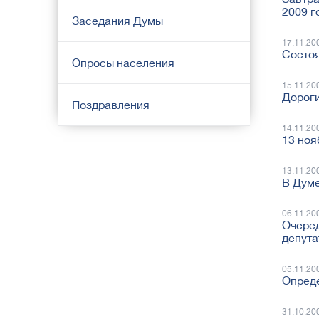
2009 г
Заседания Думы
17.11.20
Cостоя
Опросы населения
15.11.20
Дороги
Поздравления
14.11.20
13 ноя
13.11.20
В Думе
06.11.20
Очеред
депута
05.11.20
Опреде
31.10.20